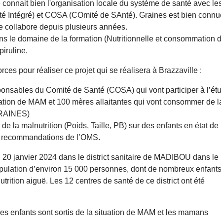
 connait bien l'organisation locale du système de santé avec l
Santé Intégré) et COSA (COmité de SAnté). Graines est bien co
e collabore depuis plusieurs années.
e domaine de la formation (Nutritionnelle et consommation de l
iruline.
ces pour réaliser ce projet qui se réalisera à Brazzaville :
ponsables du Comité de Santé (COSA) qui vont participer à l’étu
ation de MAM et 100 mères allaitantes qui vont consommer de la
GRAINES)
de la malnutrition (Poids, Taille, PB) sur des enfants en état 
es recommandations de l’OMS.
 20 janvier 2024 dans le district sanitaire de MADIBOU dans le
pulation d’environ 15 000 personnes, dont de nombreux enfant
trition aiguë. Les 12 centres de santé de ce district ont été
 des enfants sont sortis de la situation de MAM et les mamans