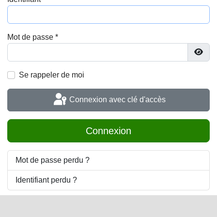
Mot de passe
*
Affic
Se rappeler de moi
Connexion avec clé d'accès
Connexion
Mot de passe perdu ?
Identifiant perdu ?