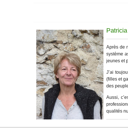
Patric
Après de n
système as
jeunes et 
J’ai toujo
(filles et 
des peuples
Aussi, c’
professio
qualités nu