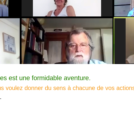
es est une formidable aventure.
us voulez donner du sens à chacune de vos action
.