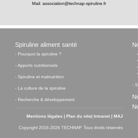
Mail:
association@technap-spiruline.fr
Spiruline aliment santé
No
-
Pourquoi la spiruline ?
-
Apports nutritionnels
-
Spiruline et malnutrition
-
S
-
La culture de la spiruline
No
-
Recherche & développement
N
Mentions légales
|
Plan du site
|
Intranet
|
MAJ
Copyright 2016-2026 TECHNAP. Tous droits réservés