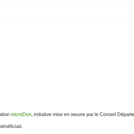
ation
microDon
, initiative mise en oeuvre par le Conseil Dépar
énéficiait.