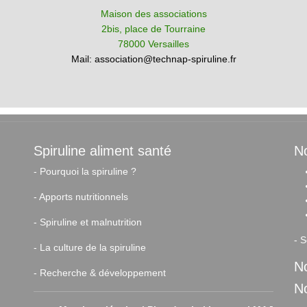
Maison des associations
2bis, place de Tourraine
78000 Versailles
Mail:
association@technap-spiruline.fr
Spiruline aliment santé
No
-
Pourquoi la spiruline ?
-
Apports nutritionnels
-
Spiruline et malnutrition
-
S
-
La culture de la spiruline
No
-
Recherche & développement
N